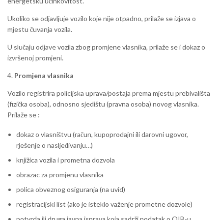
energetsku učinkovitost.
Ukoliko se odjavljuje vozilo koje nije otpadno, prilaže se izjava o
mjestu čuvanja vozila.
U slučaju odjave vozila zbog promjene vlasnika, prilaže se i dokaz o
izvršenoj promjeni.
4.
Promjena vlasnika
Vozilo registrira policijska uprava/postaja prema mjestu prebivališta
(fizička osoba), odnosno sjedištu (pravna osoba) novog vlasnika.
Prilaže se :
dokaz o vlasništvu (račun, kupoprodajni ili darovni ugovor,
rješenje o nasljeđivanju…)
knjižica vozila i prometna dozvola
obrazac za promjenu vlasnika
polica obveznog osiguranja (na uvid)
registracijski list (ako je isteklo važenje prometne dozvole)
potvrda ili druga javna isprava koja sadrži podatak o OIB-u