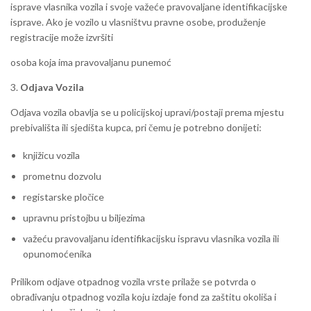
isprave vlasnika vozila i svoje važeće pravovaljane identifikacijske
isprave. Ako je vozilo u vlasništvu pravne osobe, produženje
registracije može izvršiti
osoba koja ima pravovaljanu punemoć
3.
Odjava Vozila
Odjava vozila obavlja se u policijskoj upravi/postaji prema mjestu
prebivališta ili sjedišta kupca, pri čemu je potrebno donijeti:
knjižicu vozila
prometnu dozvolu
registarske pločice
upravnu pristojbu u biljezima
važeću pravovaljanu identifikacijsku ispravu vlasnika vozila ili
opunomoćenika
Prilikom odjave otpadnog vozila vrste prilaže se potvrda o
obrađivanju otpadnog vozila koju izdaje fond za zaštitu okoliša i