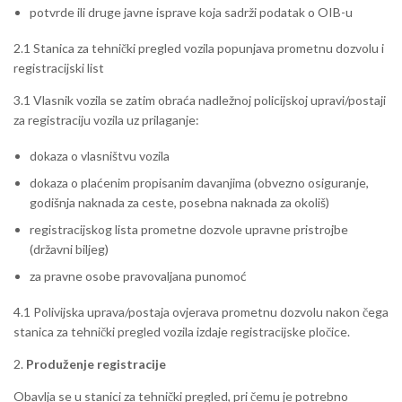
potvrde ili druge javne isprave koja sadrži podatak o OIB-u
2.1 Stanica za tehnički pregled vozila popunjava prometnu dozvolu i
registracijski list
3.1 Vlasnik vozila se zatim obraća nadležnoj policijskoj upravi/postaji
za registraciju vozila uz prilaganje:
dokaza o vlasništvu vozila
dokaza o plaćenim propisanim davanjima (obvezno osiguranje,
godišnja naknada za ceste, posebna naknada za okoliš)
registracijskog lista prometne dozvole upravne pristrojbe
(državni biljeg)
za pravne osobe pravovaljana punomoć
4.1 Polivijska uprava/postaja ovjerava prometnu dozvolu nakon čega
stanica za tehnički pregled vozila izdaje registracijske pločice.
2.
Produženje registracije
Obavlja se u stanici za tehnički pregled, pri čemu je potrebno